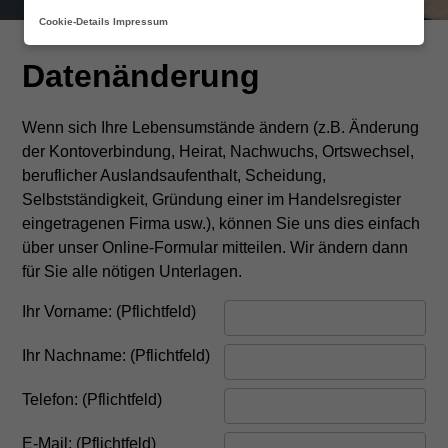
Cookie-Details
Impressum
Datenänderung
Datenänderung
Wenn sich Ihre Lebensumstände ändern (z.B. Änderung
der Kontoverbindung, Heirat, Nachwuchs, Ortswechsel,
beruflicher Auslandsaufenthalt, Scheidung,
Selbstständigkeit, Gründung einer im Handelsregister
eingetragenen Firma usw.), können Sie uns dies einfach
über unser Online-Formular mitteilen. Wir ändern dann
für Sie alle nötigen Unterlagen.
Ihr Vorname: (Pflichtfeld)
Ihr Nachname: (Pflichtfeld)
Telefon: (Pflichtfeld)
E-Mail: (Pflichtfeld)